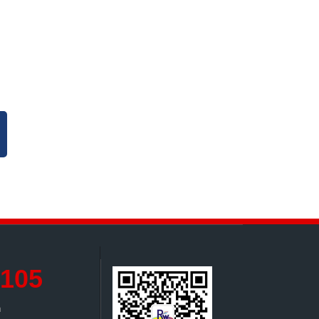
105
‬