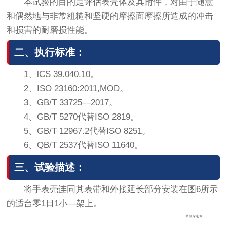
本试验的目的是评估表壳体及其附件，对由于随意
和偶然地与非常粗糙和坚硬的摩擦面摩擦所造成的冲击
和损害的耐磨损性能。
二、执行标准：
1、lCS 39.040.10。
2、ISO 23160:2011,MOD。
3、GB/T 33725—2017。
4、GB/T 5270代替ISO 2819。
5、GB/T 12967.2代替ISO 8251。
6、QB/T 2537代替ISO 11640。
三、试验描述：
将手表壳连同其表带和外接延长部分安装在图6所示
的适台零1日1小—架上。