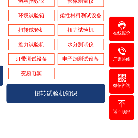
熔融指数仪
影像测量仪
环境试验箱
柔性材料测试设备
扭转试验机
扭力试验机
在线报价
推力试验机
水分测试仪
灯带测试设备
电子烟测试设备
厂家热线
变频电源
微信咨询
扭转试验机知识
返回顶部