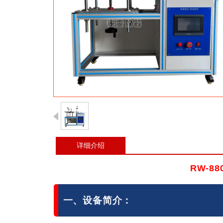
详细介绍
RW-8
一、设备简介：