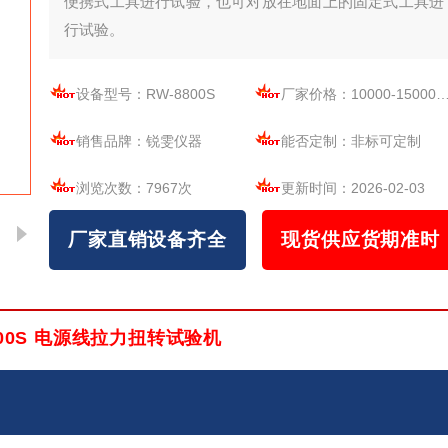
便携式工具进行试验，也可对放在地面上的固定式工具进
行试验。
设备型号：
RW-8800S
厂家价格：
10000-15000元/台
销售品牌：
锐雯仪器
能否定制：
非标可定制
浏览次数：
7967次
更新时间：
2026-02-03
厂家直销设备齐全
现货供应货期准时
800S 电源线拉力扭转试验机