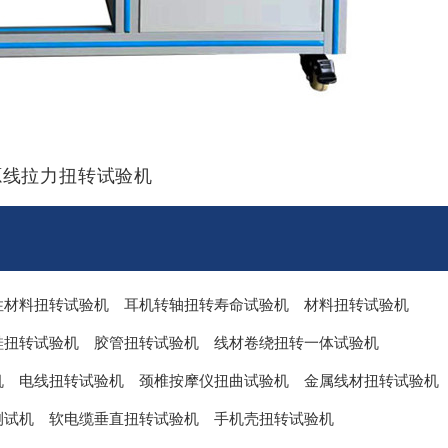
源线拉力扭转试验机
性材料扭转试验机
耳机转轴扭转寿命试验机
材料扭转试验机
鞋扭转试验机
胶管扭转试验机
线材卷绕扭转一体试验机
机
电线扭转试验机
颈椎按摩仪扭曲试验机
金属线材扭转试验机
测试机
软电缆垂直扭转试验机
手机壳扭转试验机