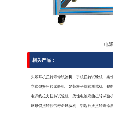
电
相关产品：
头戴耳机扭转寿命试验机
手机扭转试验机
柔
立式弹簧扭转试验机
奶茶杯子旋转测试机
整
电源线拉力扭转试验机
柔性电池弯曲扭转试验
球形锁扭转疲劳寿命试验机
钥匙插拔扭转寿命