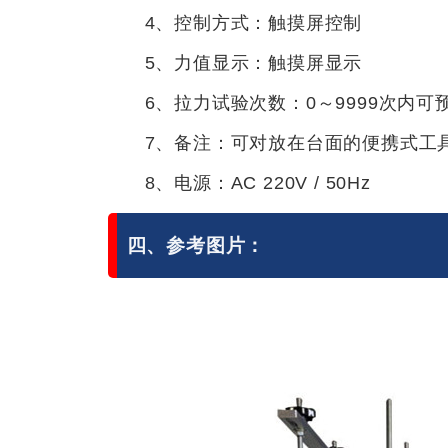
4、控制方式：触摸屏控制
5、力值显示：触摸屏显示
6、拉力试验次数：0～9999次内可
7、备注：可对放在台面的便携式工具
8、电源：AC 220V / 50Hz
四、参考图片：