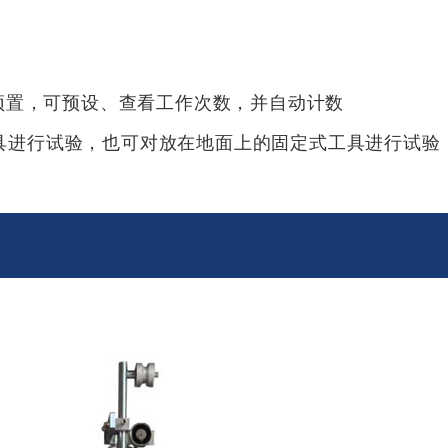
预置，可预设、查看工作次数，并自动计数
进行试验，也可对放在地面上的固定式工具进行试验