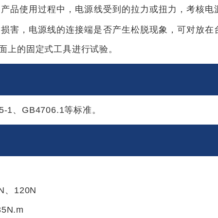
器产品使用过程中，电源线受到的拉力或扭力，考核电
到损害，电源线的连接端是否产生松脱现象，可对放在
面上的固定式工具进行试验。
1、GB4706.1等标准。
、120N
5N.m