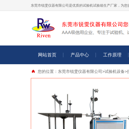
东莞市锐雯仪器有限公司是优质的试验机试验箱生产厂家，为您
网站首页
产品中心
工作原理
您的位置：
东莞市锐雯仪器有限公司
>
试验机设备
>