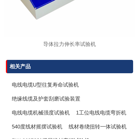
导体拉力伸长率试验机
相关产品
电线电缆U型往复寿命试验机
绝缘线缆及护套刮磨试验装置
电线电缆机械强度试验机
1工位电线电缆弯折机
540度线材摇摆试验机
线材卷绕扭转一体试验机