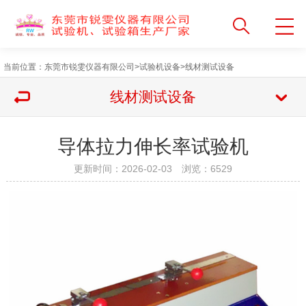
当前位置：
东莞市锐雯仪器有限公司
>
试验机设备
>
线材测试设备
线材测试设备
导体拉力伸长率试验机
更新时间：2026-02-03 浏览：
6529