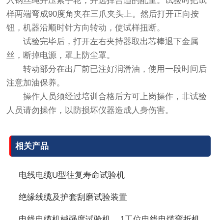
入钢丝绳并压紧手轮，并选择合适的配重。试验时把试
样两端弯成90度角夹在三爪夹头上。然后打开正向按
钮，机器沿顺时针方向转动，使试样扭断。
试验完毕后，打开左右夹持器取出芯棒退下金属
丝，断掉电源，罩上防尘罩。
转动部分在出厂前已注好润滑油，使用一段时间后
注意加油保养。
操作人员须经过培训合格后方可上岗操作，非试验
人员请勿操作，以防损坏仪器造成人身伤害。
相关产品
电线电缆U型往复寿命试验机
绝缘线缆及护套刮磨试验装置
电线电缆机械强度试验机
1工位电线电缆弯折机