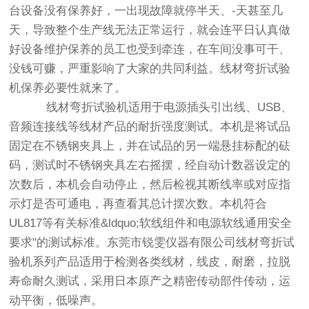
台设备没有保养好，一出现故障就停半天、-天甚至几
天，导致整个生产线无法正常运行，就会连平日认真做
好设备维护保养的员工也受到牵连，在车间没事可干、
没钱可赚，严重影响了大家的共同利益。线材弯折试验
机保养必要性就来了。
线材弯折试验机适用于电源插头引出线、USB、
音频连接线等线材产品的耐折强度测试。本机是将试品
固定在不锈钢夹具上，并在试品的另一端悬挂标配的砝
码，测试时不锈钢夹具左右摇摆，经自动计数器设定的
次数后，本机会自动停止，然后检视其断线率或对应指
示灯是否可通电，再查看其总计摆次数。本机符合
UL817等有关标准&ldquo;软线组件和电源软线通用安全
要求"的测试标准。东莞市锐雯仪器有限公司线材弯折试
验机系列产品适用于检测各类线材，线皮，耐磨，拉脱
寿命耐久测试，采用日本原产之精密传动部件传动，运
动平衡，低噪声。