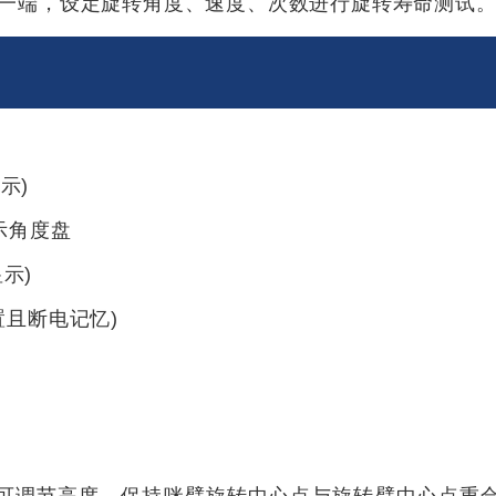
一端，设定旋转角度、速度、次数进行旋转寿命测试
示)
示角度盘
示)
置且断电记忆)