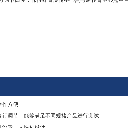
调节高度，保持咪臂旋转中心点与旋转臂中心点重合
作方便;
行调节，能够满足不同规格产品进行测试;
设置，人性化设计。