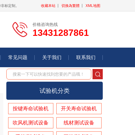
持非标定制。
收藏本站
切換為繁體
XML地图
价格咨询热线
13431287861
常见问题
关于我们
联系我们
试验机分类
按键寿命试验机
开关寿命试验机
吹风机测试设备
线材测试设备