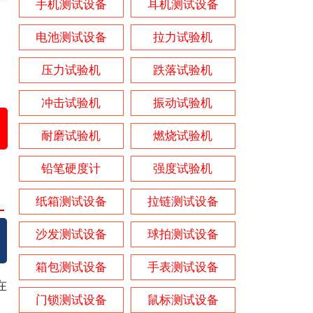
手机测试设备
耳机测试设备
电池测试设备
拉力试验机
压力试验机
跌落试验机
冲击试验机
振动试验机
耐磨试验机
燃烧试验机
铅笔硬度计
强度试验机
纸箱测试设备
拉链测试设备
沙发测试设备
球拍测试设备
箱包测试设备
手表测试设备
在
门锁测试设备
鼠标测试设备