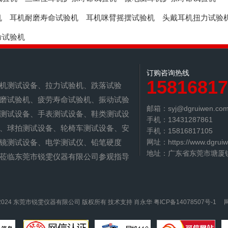
机
耳机耐磨寿命试验机
耳机咪臂摇摆试验机
头戴耳机扭力试验
命试验机
订购咨询热线
15816817
机测试设备、拉力试验机、跌落试验
磨试验机、疲劳寿命试验机、振动试验
邮箱：syj@dgruiwen.com
测试设备、手表测试设备、鞋类测试设
手机：13431287861
、球拍测试设备、轮椅车测试设备、安
手机：15816817105
镜测试设备、电学测试仪、铅笔硬度
网址：https://www.dgrui
地址：广东省东莞市塘厦镇
莅临东莞市锐雯仪器有限公司参观指导
n 2024 东莞市锐雯仪器有限公司 版权所有 技术支持 肖永华
粤ICP备14078507号-1