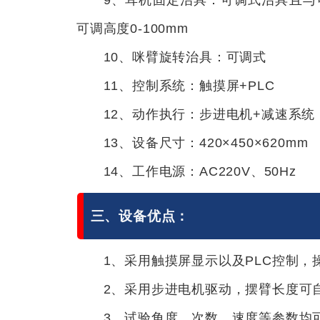
9、耳机固定治具：可调式治具且与可
可调高度0-100mm
10、咪臂旋转治具：可调式
11、控制系统：触摸屏+PLC
12、动作执行：步进电机+减速系统
13、设备尺寸：420×450×620mm
14、工作电源：AC220V、50Hz
三、设备优点：
1、采用触摸屏显示以及PLC控制，操
2、采用步进电机驱动，摆臂长度可自
3、试验角度、次数、速度等参数均可